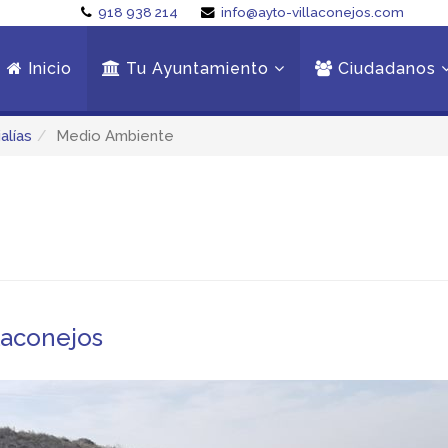
918 938 214
info@ayto-villaconejos.com
Inicio
Tu Ayuntamiento
Ciudadanos
alías
Medio Ambiente
laconejos