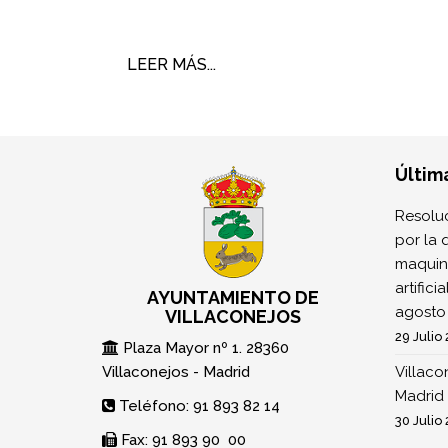
LEER MÁS...
Últim
Resoluc
por la 
maquina
artifici
AYUNTAMIENTO DE
agosto
VILLACONEJOS
29 Julio
Plaza Mayor nº 1. 28360
Villaconejos - Madrid
Villaco
Madrid 
Teléfono: 91 893 82 14
30 Julio
Fax: 91 893 90 00