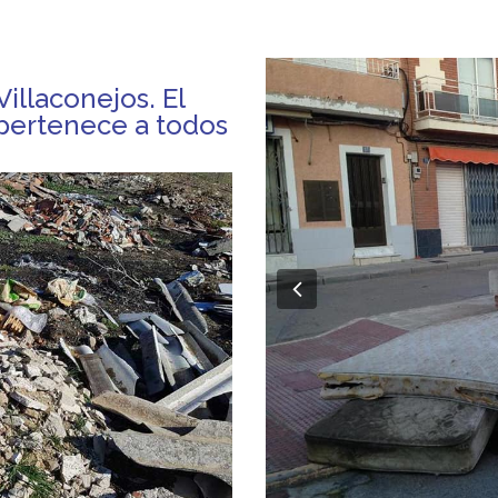
illaconejos. El
pertenece a todos
Previous