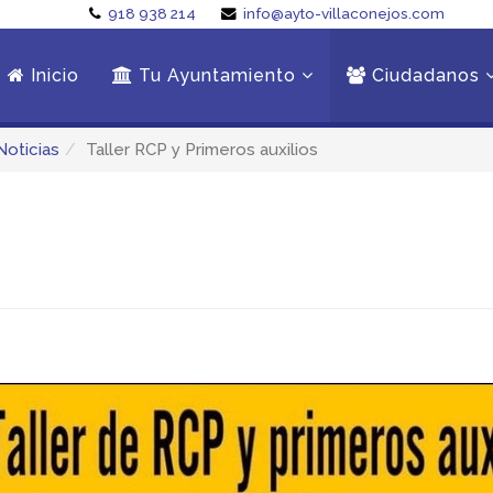
918 938 214
info@ayto-villaconejos.com
Inicio
Tu Ayuntamiento
Ciudadanos
Noticias
Taller RCP y Primeros auxilios